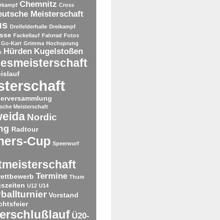
Chemnitz
rkampf
Cross
utsche Meisterschaft
us
Dreifelderhalle
Dreikampf
sse
Fackellauf
Fahrrad
Fotos
Go-Kart
Grimma
Hochsprung
Hürden
Kugelstoßen
e
esmeisterschaft
islauf
sterschaft
derversammlung
tsche Meisterschaft
weida
Nordic
ng
Radtour
ners-Cup
Speerwurf
tmeisterschaft
Termine
ettbewerb
Thum
gszeiten
U12
U14
ballturnier
Vorstand
htsfeier
erschlußlauf
Ü20-