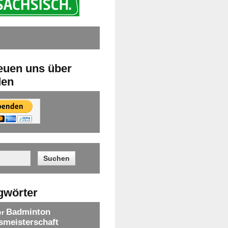
reuen uns über
den
gwörter
Badminton
er
smeisterschaft