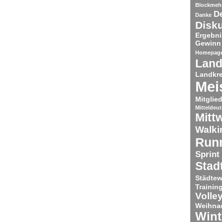
Blockmeh
De
Danke
Disk
Ergebni
Gewinn
Homepag
Land
Landkre
Mei
Mitglie
Mitteldeu
Mitt
Walki
Run
Sprint
Stad
Städtew
Trainin
Volley
Weihnac
Wint