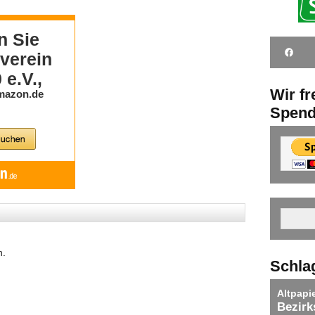
Wir f
Spen
n.
Schla
Altpapi
Bezirk