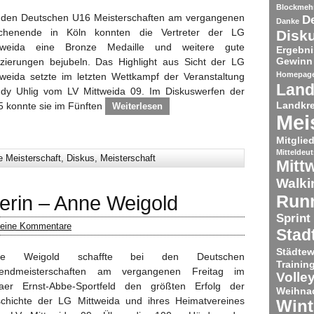
Blockmeh
 den Deutschen U16 Meisterschaften am vergangenen
De
Danke
henende in Köln konnten die Vertreter der LG
Disk
tweida eine Bronze Medaille und weitere gute
Ergebni
Gewinn
tzierungen bejubeln. Das Highlight aus Sicht der LG
Homepag
tweida setzte im letzten Wettkampf der Veranstaltung
Land
dy Uhlig vom LV Mittweida 09. Im Diskuswerfen der
Landkre
 konnte sie im Fünften
Weiterlesen
Mei
Mitglie
Mitteldeu
 Meisterschaft
,
Diskus
,
Meisterschaft
Mitt
Walki
Run
erin – Anne Weigold
Sprint
eine Kommentare
Stad
Städtew
ne Weigold schaffte bei den Deutschen
Trainin
endmeisterschaften am vergangenen Freitag im
Volley
aer Ernst-Abbe-Sportfeld den größten Erfolg der
Weihnac
chichte der LG Mittweida und ihres Heimatvereines
Wint