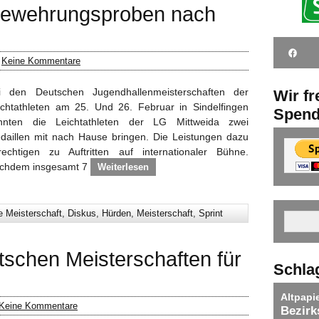
 Bewehrungsproben nach
/
Keine Kommentare
i den Deutschen Jugendhallenmeisterschaften der
Wir f
ichtathleten am 25. Und 26. Februar in Sindelfingen
Spen
nnten die Leichtathleten der LG Mittweida zwei
daillen mit nach Hause bringen. Die Leistungen dazu
rechtigen zu Auftritten auf internationaler Bühne.
chdem insgesamt 7
Weiterlesen
 Meisterschaft
,
Diskus
,
Hürden
,
Meisterschaft
,
Sprint
tschen Meisterschaften für
Schla
Altpapi
Keine Kommentare
Bezirk