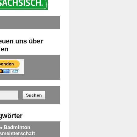
reuen uns über
den
gwörter
Badminton
er
smeisterschaft