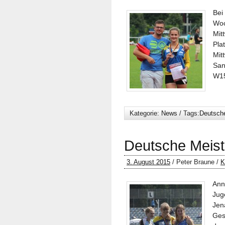
Bei
Woc
Mit
Pla
Mit
San
W15
Kategorie:
News
/ Tags:
Deutsche
Deutsche Meist
3. August 2015
/ Peter Braune /
K
An
Jug
Jen
Ges