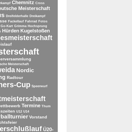
Chemnitz
rkampf
Cross
utsche Meisterschaft
us
Dreifelderhalle
Dreikampf
sse
Fackellauf
Fahrrad
Fotos
Go-Kart
Grimma
Hochsprung
Hürden
Kugelstoßen
e
esmeisterschaft
islauf
sterschaft
derversammlung
tsche Meisterschaft
weida
Nordic
ng
Radtour
ners-Cup
Speerwurf
tmeisterschaft
Termine
ettbewerb
Thum
gszeiten
U12
U14
ballturnier
Vorstand
htsfeier
erschlußlauf
Ü20-