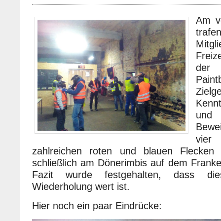
Am v
traf
Mit
Freiz
der
Pain
Ziel
Kenn
und 
Bewei
vie
zahlreichen roten und blauen Flecken
schließlich am Dönerimbis auf dem Franke
Fazit wurde festgehalten, dass di
Wiederholung wert ist.
Hier noch ein paar Eindrücke: