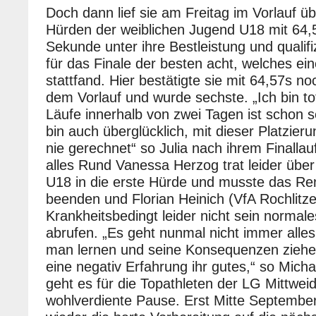
Doch dann lief sie am Freitag im Vorlauf ü
Hürden der weiblichen Jugend U18 mit 64,5
Sekunde unter ihre Bestleistung und qualifi
für das Finale der besten acht, welches ei
stattfand. Hier bestätigte sie mit 64,57s n
dem Vorlauf und wurde sechste. „Ich bin tot
Läufe innerhalb von zwei Tagen ist schon s
bin auch überglücklich, mit dieser Platzieru
nie gerechnet“ so Julia nach ihrem Finallauf.
alles Rund Vanessa Herzog trat leider üb
U18 in die erste Hürde und musste das Ren
beenden und Florian Heinich (VfA Rochlitz
Krankheitsbedingt leider nicht sein normale
abrufen. „Es geht nunmal nicht immer alle
man lernen und seine Konsequenzen ziehe
eine negativ Erfahrung ihr gutes,“ so Micha
geht es für die Topathleten der LG Mittweid
wohlverdiente Pause. Erst Mitte September 