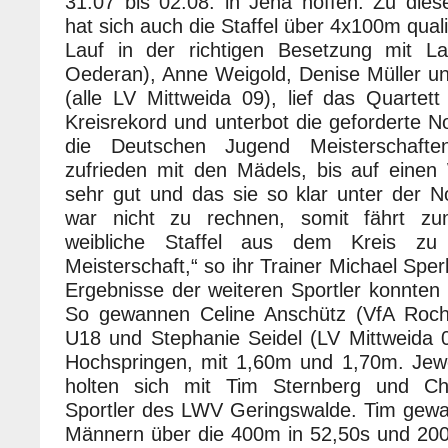
31.07 bis 02.08. in Jena hoffen. Zu dies
hat sich auch die Staffel über 4x100m quali
Lauf in der richtigen Besetzung mit L
Oederan), Anne Weigold, Denise Müller 
(alle LV Mittweida 09), lief das Quartet
Kreisrekord und unterbot die geforderte N
die Deutschen Jugend Meisterschafte
zufrieden mit den Mädels, bis auf einen
sehr gut und das sie so klar unter der N
war nicht zu rechnen, somit fährt zu
weibliche Staffel aus dem Kreis zu
Meisterschaft,“ so ihr Trainer Michael Sper
Ergebnisse der weiteren Sportler konnten 
So gewannen Celine Anschütz (VfA Rochl
U18 und Stephanie Seidel (LV Mittweida 
Hochspringen, mit 1,60m und 1,70m. Jewe
holten sich mit Tim Sternberg und Ch
Sportler des LWV Geringswalde. Tim gew
Männern über die 400m in 52,50s und 200