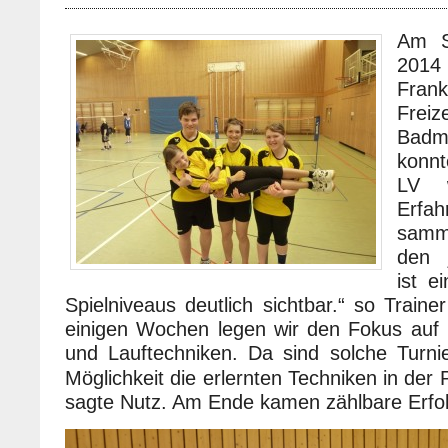
Am S
20
Fran
Frei
Badmi
konnt
LV w
Erfah
samm
den 
ist e
Spielniveaus deutlich sichtbar.“ so Traine
einigen Wochen legen wir den Fokus auf
und Lauftechniken. Da sind solche Turni
Möglichkeit die erlernten Techniken in der
sagte Nutz. Am Ende kamen zählbare Erfo