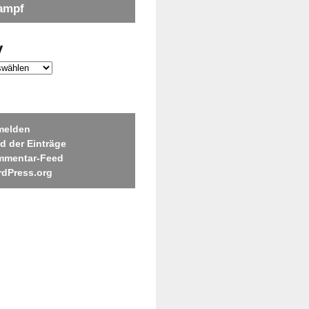
ampf
v
melden
d der Einträge
mmentar-Feed
dPress.org