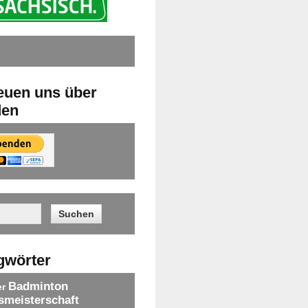
reuen uns über
den
gwörter
Badminton
er
smeisterschaft