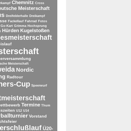
Chemnitz
rkampf
Cross
utsche Meisterschaft
us
Dreifelderhalle
Dreikampf
sse
Fackellauf
Fahrrad
Fotos
Go-Kart
Grimma
Hochsprung
Hürden
Kugelstoßen
e
esmeisterschaft
islauf
sterschaft
derversammlung
tsche Meisterschaft
weida
Nordic
ng
Radtour
ners-Cup
Speerwurf
tmeisterschaft
Termine
ettbewerb
Thum
gszeiten
U12
U14
ballturnier
Vorstand
htsfeier
erschlußlauf
Ü20-