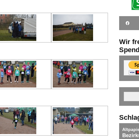
Wir f
Spen
Schla
Altpapi
Bezirk