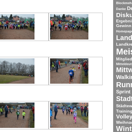
Blockmeh
De
Danke
Disk
Ergebni
Gewinn
Homepag
Land
Landkre
Mei
Mitglie
Mitteldeu
Mitt
Walki
Run
Sprint
Stad
Städtew
Trainin
Volley
Weihnac
Wint