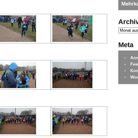
Mehrk
Archi
Meta
An
Fee
Ko
Wor