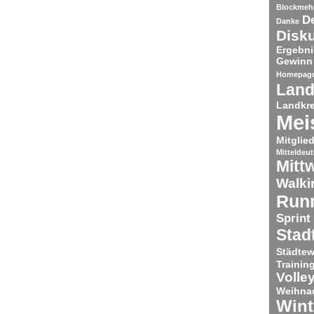
Blockmeh
De
Danke
Disk
Ergebni
Gewinn
Homepag
Land
Landkre
Mei
Mitglie
Mitteldeu
Mitt
Walki
Run
Sprint
Stad
Städtew
Trainin
Volley
Weihnac
Wint