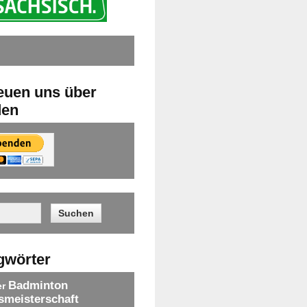
reuen uns über
den
gwörter
Badminton
er
smeisterschaft