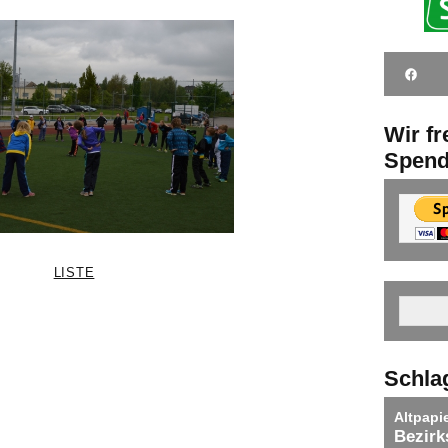
Wir f
Spen
LISTE
Schla
Altpapi
Bezirk