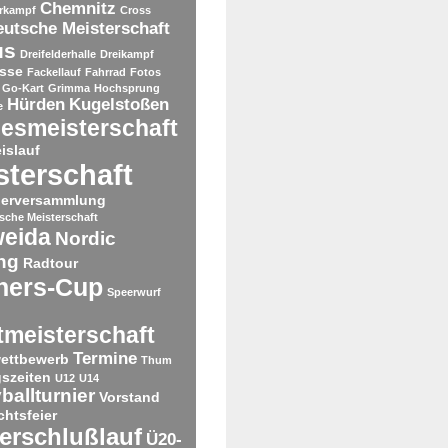
Chemnitz
rkampf
Cross
utsche Meisterschaft
us
Dreifelderhalle
Dreikampf
sse
Fackellauf
Fahrrad
Fotos
Go-Kart
Grimma
Hochsprung
Hürden
Kugelstoßen
e
esmeisterschaft
islauf
sterschaft
derversammlung
tsche Meisterschaft
weida
Nordic
ng
Radtour
ners-Cup
Speerwurf
tmeisterschaft
Termine
ettbewerb
Thum
gszeiten
U12
U14
ballturnier
Vorstand
htsfeier
erschlußlauf
Ü20-