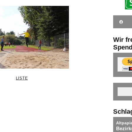
Wir f
Spen
LISTE
Schla
Altpapi
Bezirk