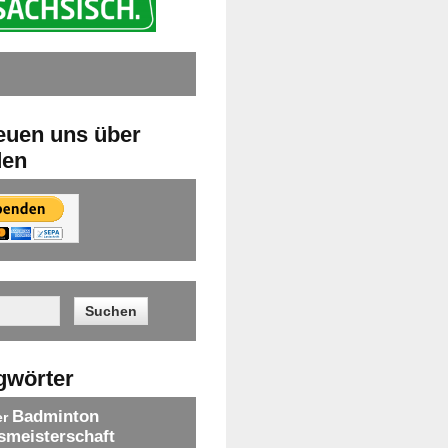
reuen uns über
den
gwörter
Badminton
er
smeisterschaft