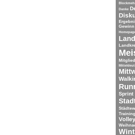
Blockmeh
De
Danke
Disk
Ergebni
Gewinn
Homepag
Land
Landkre
Mei
Mitglie
Mitteldeu
Mitt
Walki
Run
Sprint
Stad
Städtew
Trainin
Volley
Weihnac
Wint