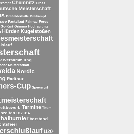
Chemnitz
rkampf
Cross
utsche Meisterschaft
us
Dreifelderhalle
Dreikampf
sse
Fackellauf
Fahrrad
Fotos
Go-Kart
Grimma
Hochsprung
Hürden
Kugelstoßen
e
esmeisterschaft
islauf
sterschaft
derversammlung
tsche Meisterschaft
weida
Nordic
ng
Radtour
ners-Cup
Speerwurf
tmeisterschaft
Termine
ettbewerb
Thum
gszeiten
U12
U14
ballturnier
Vorstand
htsfeier
erschlußlauf
Ü20-