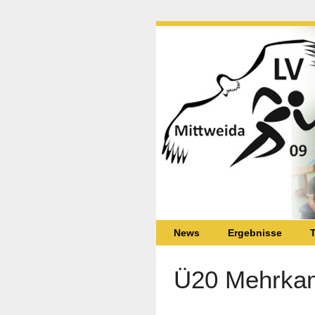
News
Ergebnisse
T
Ü20 Mehrkam